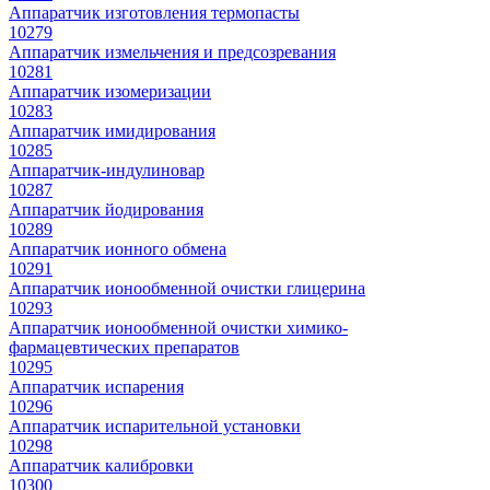
Аппаратчик изготовления термопасты
10279
Аппаратчик измельчения и предсозревания
10281
Аппаратчик изомеризации
10283
Аппаратчик имидирования
10285
Аппаратчик-индулиновар
10287
Аппаратчик йодирования
10289
Аппаратчик ионного обмена
10291
Аппаратчик ионообменной очистки глицерина
10293
Аппаратчик ионообменной очистки химико-
фармацевтических препаратов
10295
Аппаратчик испарения
10296
Аппаратчик испарительной установки
10298
Аппаратчик калибровки
10300