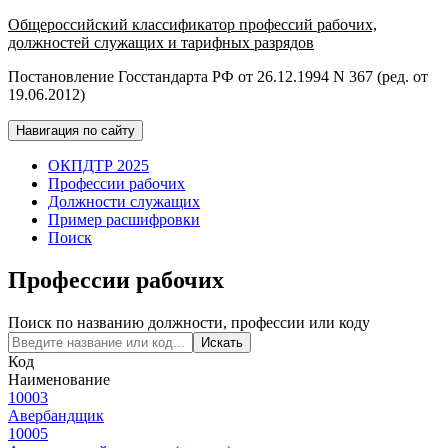
Общероссийский классификатор профессий рабочих,
должностей служащих и тарифных разрядов
Постановление Госстандарта РФ от 26.12.1994 N 367 (ред. от
19.06.2012)
Навигация по сайту
ОКПДТР 2025
Профессии рабочих
Должности служащих
Пример расшифровки
Поиск
Профессии рабочих
Поиск по названию должности, профессии или коду
Код
Наименование
10003
Авербандщик
10005