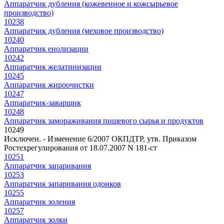
Аппаратчик дубления (кожевенное и кожсырьевое
производство)
10238
Аппаратчик дубления (меховое производство)
10240
Аппаратчик енолизации
10242
Аппаратчик желатинизации
10245
Аппаратчик жироочистки
10247
Аппаратчик-заварщик
10248
Аппаратчик замораживания пищевого сырья и продуктов
10249
Исключен. - Изменение 6/2007 ОКПДТР, утв. Приказом
Ростехрегулирования от 18.07.2007 N 181-ст
10251
Аппаратчик запаривания
10253
Аппаратчик запаривания одонков
10255
Аппаратчик золения
10257
Аппаратчик золки