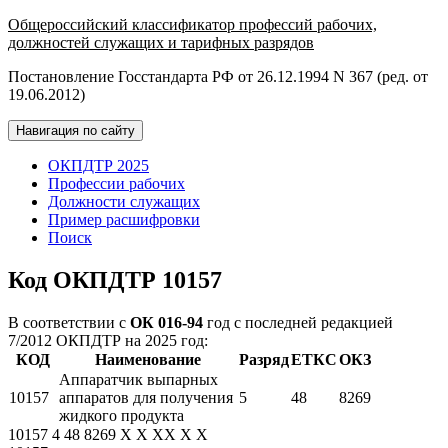
Общероссийский классификатор профессий рабочих,
должностей служащих и тарифных разрядов
Постановление Госстандарта РФ от 26.12.1994 N 367 (ред. от
19.06.2012)
Навигация по сайту
ОКПДТР 2025
Профессии рабочих
Должности служащих
Пример расшифровки
Поиск
Код ОКПДТР 10157
В соответствии с
ОК 016-94
год с последней редакцией
7/2012 ОКПДТР на 2025 год:
КОД
Наименование
Разряд
ЕТКС
ОКЗ
Аппаратчик выпарных
10157
аппаратов для получения
5
48
8269
жидкого продукта
10157
4
48
8269
X
X
XX
X
X