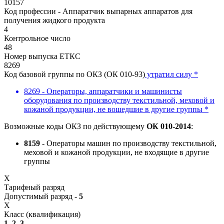
10157
Код профессии - Аппаратчик выпарных аппаратов для
получения жидкого продукта
4
Контрольное число
48
Номер выпуска ЕТКС
8269
Код базовой группы по ОКЗ (ОК 010-93)
утратил силу *
8269 - Операторы, аппаратчики и машинисты
оборудования по производству текстильной, меховой и
кожаной продукции, не вошедшие в другие группы *
Возможные коды ОКЗ по действующему
ОК 010-2014
:
8159
- Операторы машин по производству текстильной,
меховой и кожаной продукции, не входящие в другие
группы
X
Тарифный разряд
Допустимый разряд -
5
X
Класс (квалификация)
1, 2, 3