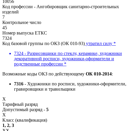
10056
Код профессии - Ангобировщик санитарно-строительных
изделий
7
Контрольное число
45
Номер выпуска ЕТКС
7324
Код базовой группы по ОКЗ (ОК 010-93)
утратил силу *
7324 - Разрисовщики по стеклу, керамике, художники
декоративной росписи, художники-оформители и
родственные профессии *
Возможные коды ОКЗ по действующему
ОК 010-2014
:
7316
- Художники по росписи, художники-оформители,
гравировщики и травильщики
X
Тарифный разряд
Допустимый разряд -
5
X
Класс (квалификация)
1, 2, 3
XX