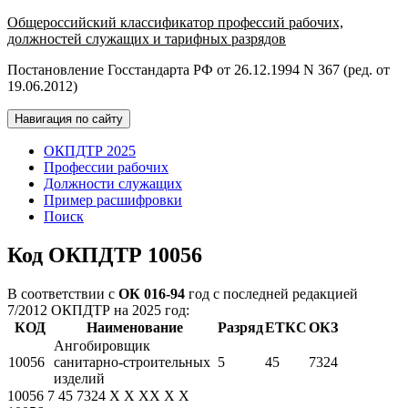
Общероссийский классификатор профессий рабочих,
должностей служащих и тарифных разрядов
Постановление Госстандарта РФ от 26.12.1994 N 367 (ред. от
19.06.2012)
Навигация по сайту
ОКПДТР 2025
Профессии рабочих
Должности служащих
Пример расшифровки
Поиск
Код ОКПДТР 10056
В соответствии с
ОК 016-94
год с последней редакцией
7/2012 ОКПДТР на 2025 год:
КОД
Наименование
Разряд
ЕТКС
ОКЗ
Ангобировщик
10056
санитарно-строительных
5
45
7324
изделий
10056
7
45
7324
X
X
XX
X
X