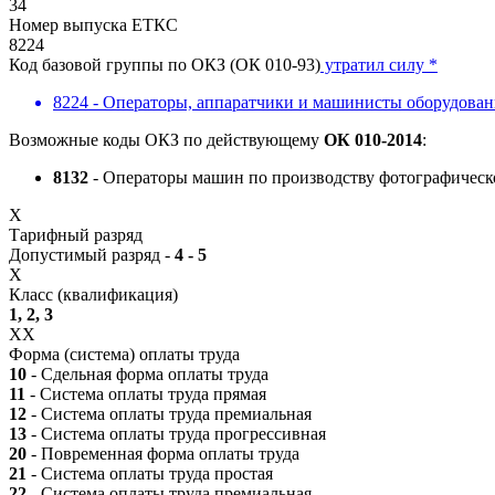
34
Номер выпуска ЕТКС
8224
Код базовой группы по ОКЗ (ОК 010-93)
утратил силу *
8224 - Операторы, аппаратчики и машинисты оборудован
Возможные коды ОКЗ по действующему
ОК 010-2014
:
8132
- Операторы машин по производству фотографичес
X
Тарифный разряд
Допустимый разряд -
4 - 5
X
Класс (квалификация)
1, 2, 3
XX
Форма (система) оплаты труда
10
- Сдельная форма оплаты труда
11
- Система оплаты труда прямая
12
- Система оплаты труда премиальная
13
- Система оплаты труда прогрессивная
20
- Повременная форма оплаты труда
21
- Система оплаты труда простая
22
- Система оплаты труда премиальная