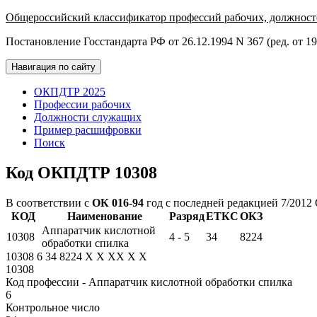
Общероссийский классификатор профессий рабочих, должност
Постановление Госстандарта РФ от 26.12.1994 N 367 (ред. от 19
Навигация по сайту
ОКПДТР 2025
Профессии рабочих
Должности служащих
Пример расшифровки
Поиск
Код ОКПДТР 10308
В соответствии с
ОК 016-94
год с последней редакцией 7/2012
КОД
Наименование
Разряд
ЕТКС
ОКЗ
Аппаратчик кислотной
10308
4 - 5
34
8224
обработки спилка
10308
6
34
8224
X
X
XX
X
X
10308
Код профессии - Аппаратчик кислотной обработки спилка
6
Контрольное число