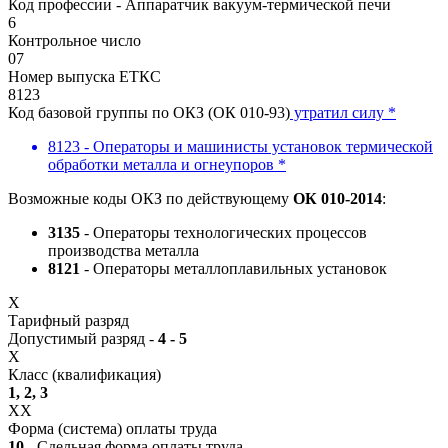
Код профессии - Аппаратчик вакуум-термической печи
6
Контрольное число
07
Номер выпуска ЕТКС
8123
Код базовой группы по ОКЗ (ОК 010-93)
утратил силу *
8123 - Операторы и машинисты установок термической
обработки металла и огнеупоров *
Возможные коды ОКЗ по действующему
ОК 010-2014
:
3135
- Операторы технологических процессов
производства металла
8121
- Операторы металлоплавильных установок
X
Тарифный разряд
Допустимый разряд -
4 - 5
X
Класс (квалификация)
1, 2, 3
XX
Форма (система) оплаты труда
10
- Сдельная форма оплаты труда