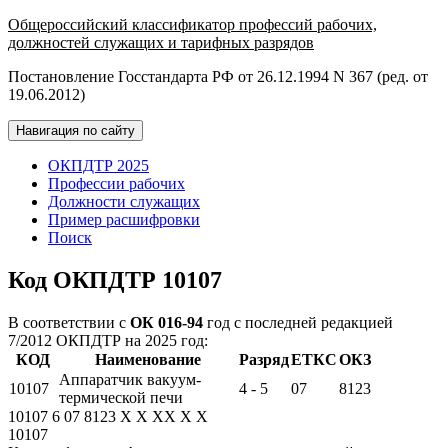
Общероссийский классификатор профессий рабочих,
должностей служащих и тарифных разрядов
Постановление Госстандарта РФ от 26.12.1994 N 367 (ред. от
19.06.2012)
Навигация по сайту
ОКПДТР 2025
Профессии рабочих
Должности служащих
Пример расшифровки
Поиск
Код ОКПДТР 10107
В соответствии с
ОК 016-94
год с последней редакцией
7/2012 ОКПДТР на 2025 год:
КОД
Наименование
Разряд
ЕТКС
ОКЗ
Аппаратчик вакуум-
10107
4 - 5
07
8123
термической печи
10107
6
07
8123
X
X
XX
X
X
10107