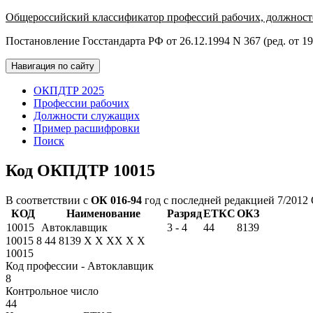
Общероссийский классификатор профессий рабочих, должност
Постановление Госстандарта РФ от 26.12.1994 N 367 (ред. от 19
Навигация по сайту
ОКПДТР 2025
Профессии рабочих
Должности служащих
Пример расшифровки
Поиск
Код ОКПДТР 10015
В соответствии с
ОК 016-94
год с последней редакцией 7/2012
КОД
Наименование
Разряд
ЕТКС
ОКЗ
10015
Автоклавщик
3 - 4
44
8139
10015
8
44
8139
X
X
XX
X
X
10015
Код профессии - Автоклавщик
8
Контрольное число
44