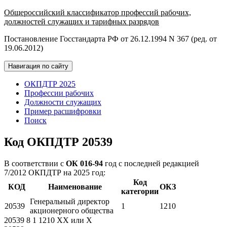
Общероссийский классификатор профессий рабочих,
должностей служащих и тарифных разрядов
Постановление Госстандарта РФ от 26.12.1994 N 367 (ред. от
19.06.2012)
Навигация по сайту
ОКПДТР 2025
Профессии рабочих
Должности служащих
Пример расшифровки
Поиск
Код ОКПДТР 20539
В соответствии с
ОК 016-94
год с последней редакцией
7/2012 ОКПДТР на 2025 год:
Код
КОД
Наименование
ОКЗ
категории
Генеральный директор
20539
1
1210
акционерного общества
20539
8
1
1210
XX
или
X