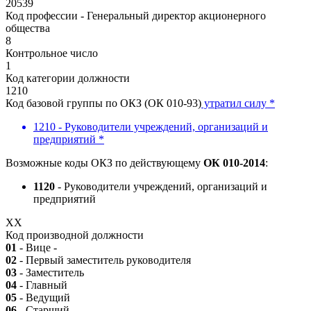
20539
Код профессии - Генеральный директор акционерного
общества
8
Контрольное число
1
Код категории должности
1210
Код базовой группы по ОКЗ (ОК 010-93)
утратил силу *
1210 - Руководители учреждений, организаций и
предприятий *
Возможные коды ОКЗ по действующему
ОК 010-2014
:
1120
- Руководители учреждений, организаций и
предприятий
XX
Код производной должности
01
- Вице -
02
- Первый заместитель руководителя
03
- Заместитель
04
- Главный
05
- Ведущий
06
- Старший