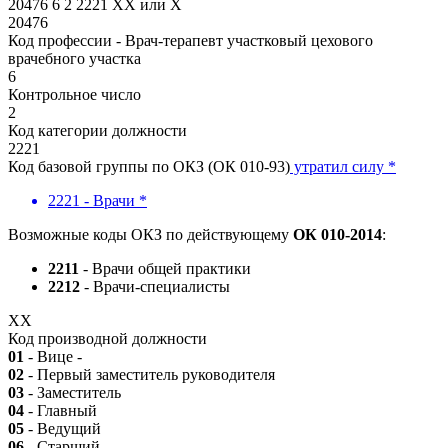
20476
6
2
2221
XX
или
X
20476
Код профессии - Врач-терапевт участковый цехового
врачебного участка
6
Контрольное число
2
Код категории должности
2221
Код базовой группы по ОКЗ (ОК 010-93)
утратил силу *
2221 - Врачи *
Возможные коды ОКЗ по действующему
ОК 010-2014
:
2211
- Врачи общей практики
2212
- Врачи-специалисты
XX
Код производной должности
01
- Вице -
02
- Первый заместитель руководителя
03
- Заместитель
04
- Главный
05
- Ведущий
06
- Старший