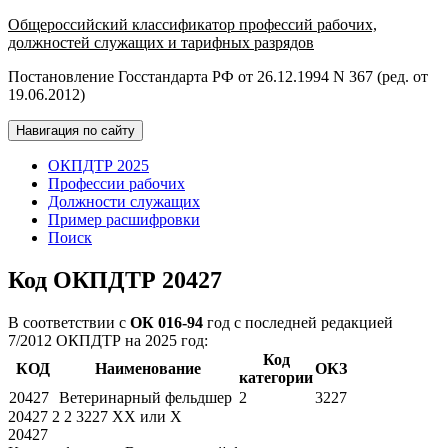
Общероссийский классификатор профессий рабочих,
должностей служащих и тарифных разрядов
Постановление Госстандарта РФ от 26.12.1994 N 367 (ред. от
19.06.2012)
Навигация по сайту
ОКПДТР 2025
Профессии рабочих
Должности служащих
Пример расшифровки
Поиск
Код ОКПДТР 20427
В соответствии с
ОК 016-94
год с последней редакцией
7/2012 ОКПДТР на 2025 год:
Код
КОД
Наименование
ОКЗ
категории
20427
Ветеринарный фельдшер
2
3227
20427
2
2
3227
XX
или
X
20427