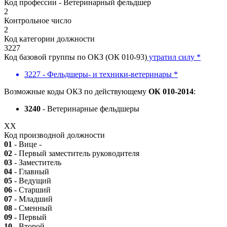
Код профессии - Ветеринарный фельдшер
2
Контрольное число
2
Код категории должности
3227
Код базовой группы по ОКЗ (ОК 010-93)
утратил силу *
3227 - Фельдшеры- и техники-ветеринары *
Возможные коды ОКЗ по действующему
ОК 010-2014
:
3240
- Ветеринарные фельдшеры
XX
Код производной должности
01
- Вице -
02
- Первый заместитель руководителя
03
- Заместитель
04
- Главный
05
- Ведущий
06
- Старший
07
- Младший
08
- Сменный
09
- Первый
10
- Второй