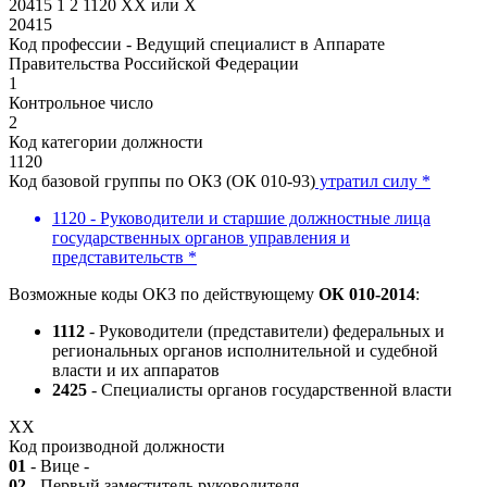
20415
1
2
1120
XX
или
X
20415
Код профессии - Ведущий специалист в Аппарате
Правительства Российской Федерации
1
Контрольное число
2
Код категории должности
1120
Код базовой группы по ОКЗ (ОК 010-93)
утратил силу *
1120 - Руководители и старшие должностные лица
государственных органов управления и
представительств *
Возможные коды ОКЗ по действующему
ОК 010-2014
:
1112
- Руководители (представители) федеральных и
региональных органов исполнительной и судебной
власти и их аппаратов
2425
- Специалисты органов государственной власти
XX
Код производной должности
01
- Вице -
02
- Первый заместитель руководителя