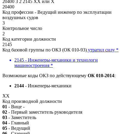
20400
3
2
2145
XX
или
X
20400
Код профессии - Ведущий инженер по эксплуатации
воздушных судов
3
Контрольное число
2
Код категории должности
2145
Код базовой группы по ОКЗ (ОК 010-93)
утратил силу *
2145 - Инженеры-механики и технологи
машиностроения *
Возможные коды ОКЗ по действующему
ОК 010-2014
:
2144
- Инженеры-механики
XX
Код производной должности
01
- Вице -
02
- Первый заместитель руководителя
03
- Заместитель
04
- Главный
05
- Ведущий
06
- Старший