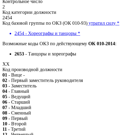
Контрольное число
2
Код категории должности
2454
Код базовой группы по ОКЗ (ОК 010-93)
утратил силу *
2454 - Хореографы и танцоры *
Возможные коды ОКЗ по действующему
ОК 010-2014
:
2653
- Танцоры и хореографы
XX
Код производной должности
01
- Вице -
02
- Первый заместитель руководителя
03
- Заместитель
04
- Главный
05
- Ведущий
06
- Старший
07
- Младший
08
- Сменный
09
- Первый
10
- Второй
11
- Третий
12
- Четвертый