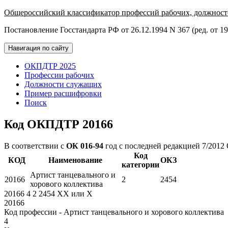
Общероссийский классификатор профессий рабочих, должност
Постановление Госстандарта РФ от 26.12.1994 N 367 (ред. от 19
Навигация по сайту
ОКПДТР 2025
Профессии рабочих
Должности служащих
Пример расшифровки
Поиск
Код ОКПДТР 20166
В соответствии с
ОК 016-94
год с последней редакцией 7/2012
Код
КОД
Наименование
ОКЗ
категории
Артист танцевального и
20166
2
2454
хорового коллектива
20166
4
2
2454
XX
или
X
20166
Код профессии - Артист танцевального и хорового коллектива
4