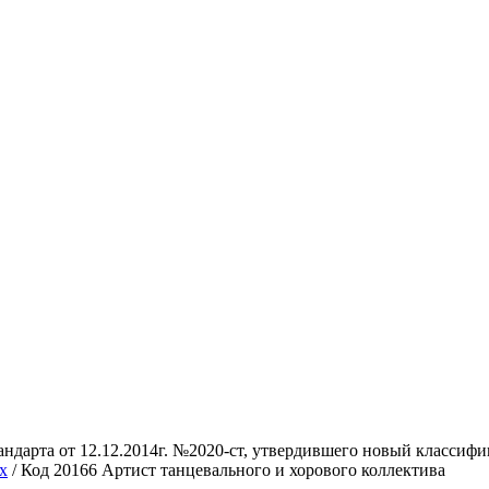
стандарта от 12.12.2014г. №2020-ст, утвердившего новый класси
х
/ Код 20166 Артист танцевального и хорового коллектива