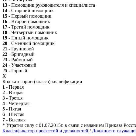
13
- Помощник руководителя и специалиста
14
- Старший помощник
15
- Первый помощник
16
- Второй помощник
17
- Третий помощник
18
- Четвертый помощник
19
- Пятый помощник
20
- Сменный помощник
21
- Групповой
22
- Бригадный
23
- Районный
24
- Участковый
25
- Горный
X
Код категории (класса) квалификации
1
- Первая
2
- Вторая
3
- Третья
4
- Четвертая
5
- Пятая
6
- Шестая
7
- Высшая
* Утратил силу с 01.07.2015г. в связи с изданием Приказа Рос
Классификатор профессий и должностей
/
Должности служащи