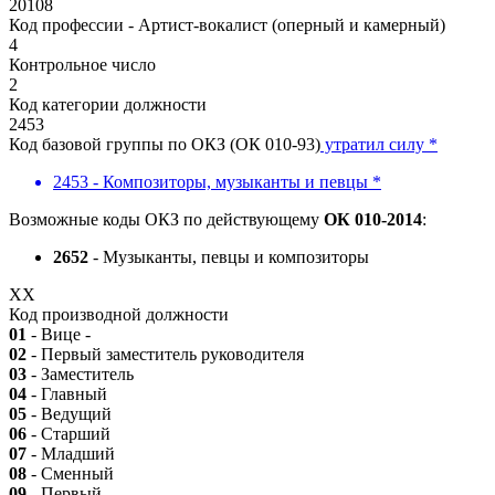
20108
Код профессии - Артист-вокалист (оперный и камерный)
4
Контрольное число
2
Код категории должности
2453
Код базовой группы по ОКЗ (ОК 010-93)
утратил силу *
2453 - Композиторы, музыканты и певцы *
Возможные коды ОКЗ по действующему
ОК 010-2014
:
2652
- Музыканты, певцы и композиторы
XX
Код производной должности
01
- Вице -
02
- Первый заместитель руководителя
03
- Заместитель
04
- Главный
05
- Ведущий
06
- Старший
07
- Младший
08
- Сменный
09
- Первый