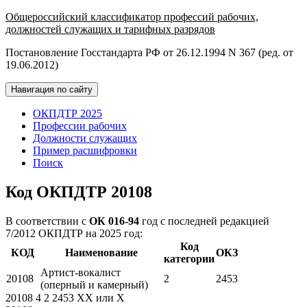
Общероссийский классификатор профессий рабочих,
должностей служащих и тарифных разрядов
Постановление Госстандарта РФ от 26.12.1994 N 367 (ред. от
19.06.2012)
Навигация по сайту
ОКПДТР 2025
Профессии рабочих
Должности служащих
Пример расшифровки
Поиск
Код ОКПДТР 20108
В соответствии с
ОК 016-94
год с последней редакцией
7/2012 ОКПДТР на 2025 год:
Код
КОД
Наименование
ОКЗ
категории
Артист-вокалист
20108
2
2453
(оперный и камерный)
20108
4
2
2453
XX
или
X