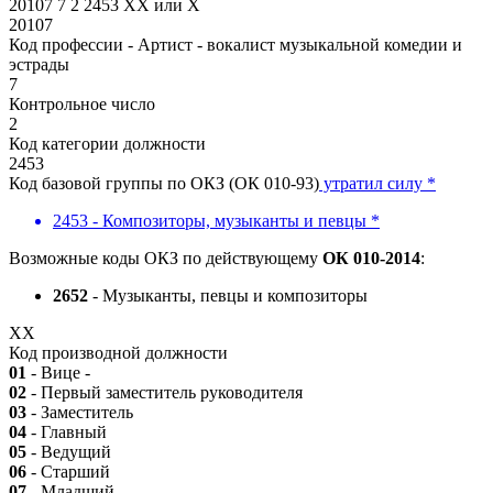
20107
7
2
2453
XX
или
X
20107
Код профессии - Артист - вокалист музыкальной комедии и
эстрады
7
Контрольное число
2
Код категории должности
2453
Код базовой группы по ОКЗ (ОК 010-93)
утратил силу *
2453 - Композиторы, музыканты и певцы *
Возможные коды ОКЗ по действующему
ОК 010-2014
:
2652
- Музыканты, певцы и композиторы
XX
Код производной должности
01
- Вице -
02
- Первый заместитель руководителя
03
- Заместитель
04
- Главный
05
- Ведущий
06
- Старший
07
- Младший