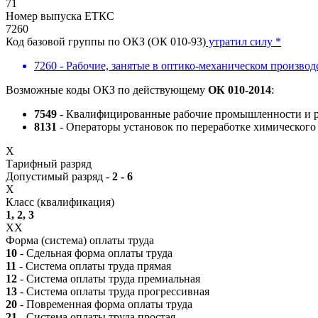
71
Номер выпуска ЕТКС
7260
Код базовой группы по ОКЗ (ОК 010-93)
утратил силу *
7260 - Рабочие, занятые в оптико-механическом производ
Возможные коды ОКЗ по действующему
ОК 010-2014
:
7549
- Квалифицированные рабочие промышленности и ра
8131
- Операторы установок по переработке химического
X
Тарифный разряд
Допустимый разряд -
2 - 6
X
Класс (квалификация)
1, 2, 3
XX
Форма (система) оплаты труда
10
- Сдельная форма оплаты труда
11
- Система оплаты труда прямая
12
- Система оплаты труда премиальная
13
- Система оплаты труда прогрессивная
20
- Повременная форма оплаты труда
21
- Система оплаты труда простая