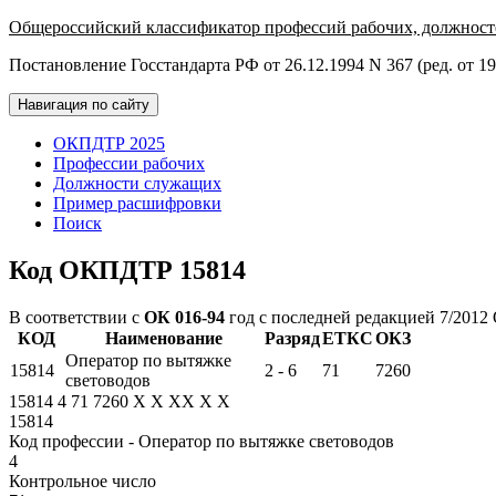
Общероссийский классификатор профессий рабочих, должност
Постановление Госстандарта РФ от 26.12.1994 N 367 (ред. от 19
Навигация по сайту
ОКПДТР 2025
Профессии рабочих
Должности служащих
Пример расшифровки
Поиск
Код ОКПДТР 15814
В соответствии с
ОК 016-94
год с последней редакцией 7/2012
КОД
Наименование
Разряд
ЕТКС
ОКЗ
Оператор по вытяжке
15814
2 - 6
71
7260
световодов
15814
4
71
7260
X
X
XX
X
X
15814
Код профессии - Оператор по вытяжке световодов
4
Контрольное число