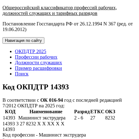
Общероссийский классификатор профессий рабочих,
должностей служащих и тарифных разрядов
Постановление Госстандарта РФ от 26.12.1994 N 367 (ред. от
19.06.2012)
Навигация по сайту
ОКПДТР 2025
Профессии рабочих
Должности служащих
Пример расшифровки
Поиск
Код ОКПДТР 14393
В соответствии с
ОК 016-94
год с последней редакцией
7/2012 ОКПДТР на 2025 год:
КОД
Наименование
Разряд
ЕТКС
ОКЗ
14393
Машинист экструдера
2 - 6
27
8232
14393
3
27
8232
X
X
XX
X
X
14393
Код профессии - Машинист экструдера