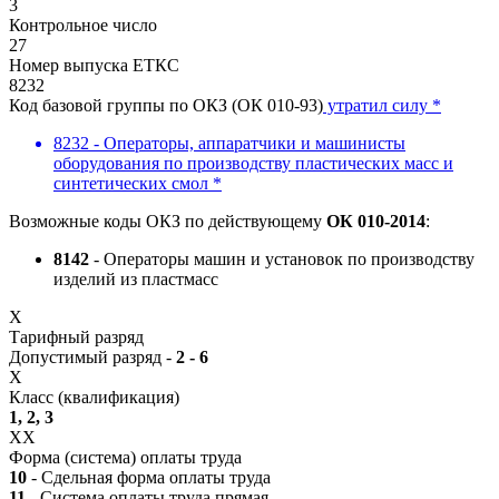
3
Контрольное число
27
Номер выпуска ЕТКС
8232
Код базовой группы по ОКЗ (ОК 010-93)
утратил силу *
8232 - Операторы, аппаратчики и машинисты
оборудования по производству пластических масс и
синтетических смол *
Возможные коды ОКЗ по действующему
ОК 010-2014
:
8142
- Операторы машин и установок по производству
изделий из пластмасс
X
Тарифный разряд
Допустимый разряд -
2 - 6
X
Класс (квалификация)
1, 2, 3
XX
Форма (система) оплаты труда
10
- Сдельная форма оплаты труда
11
- Система оплаты труда прямая