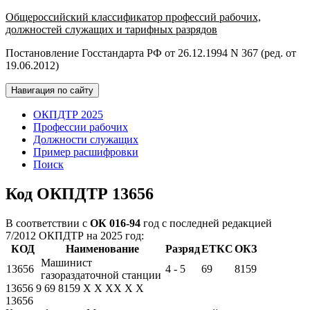
Общероссийский классификатор профессий рабочих,
должностей служащих и тарифных разрядов
Постановление Госстандарта РФ от 26.12.1994 N 367 (ред. от
19.06.2012)
Навигация по сайту
ОКПДТР 2025
Профессии рабочих
Должности служащих
Пример расшифровки
Поиск
Код ОКПДТР 13656
В соответствии с
ОК 016-94
год с последней редакцией
7/2012 ОКПДТР на 2025 год:
КОД
Наименование
Разряд
ЕТКС
ОКЗ
Машинист
13656
4 - 5
69
8159
газораздаточной станции
13656
9
69
8159
X
X
XX
X
X
13656