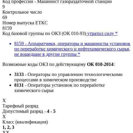
Код профессии - Машинист газораздаточной станции
9
Контрольное число
69
Номер выпуска ЕТКС
8159
Код базовой группы по ОКЗ (ОК 010-93)
утратил силу *
8159 - Аппаратчики, операторы и машинисты установок
по переработке химического и нефтехимического сырья,
не вошедшие в другие группы *
Возможные коды ОКЗ по действующему
ОК 010-2014
:
3133
- Операторы по управлению технологическими
процессами в химическом производстве
8131
- Операторы установок по переработке
химического сырья
X
Тарифный разряд
Допустимый разряд -
4 - 5
X
Класс (квалификация)
1, 2, 3
XX