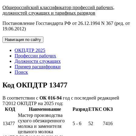
Общероссийский классификатор профессий рабочих,
должностей служащих и тарифных разрядов
Постановление Госстандарта РФ от 26.12.1994 N 367 (ред. от
19.06.2012)
Навигация по сайту
ОКПДТР 2025
Профессии рабочих
Должности служащих
Пример расшифровки
Поиск
Код ОКПДТР 13477
В соответствии с
ОК 016-94
год с последней редакцией
7/2012 ОКПДТР на 2025 год:
КОД
Наименование
Разряд
ЕТКС
ОКЗ
Мастер производства
сухого обезжиренного
13477
5 - 6
52
7416
молока и заменителя
цельного молока