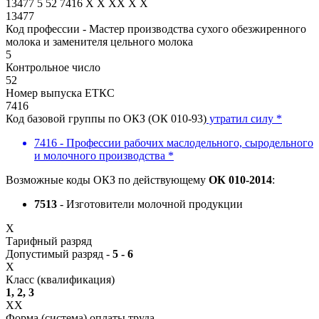
13477
5
52
7416
X
X
XX
X
X
13477
Код профессии - Мастер производства сухого обезжиренного
молока и заменителя цельного молока
5
Контрольное число
52
Номер выпуска ЕТКС
7416
Код базовой группы по ОКЗ (ОК 010-93)
утратил силу *
7416 - Профессии рабочих маслодельного, сыродельного
и молочного производства *
Возможные коды ОКЗ по действующему
ОК 010-2014
:
7513
- Изготовители молочной продукции
X
Тарифный разряд
Допустимый разряд -
5 - 6
X
Класс (квалификация)
1, 2, 3
XX
Форма (система) оплаты труда