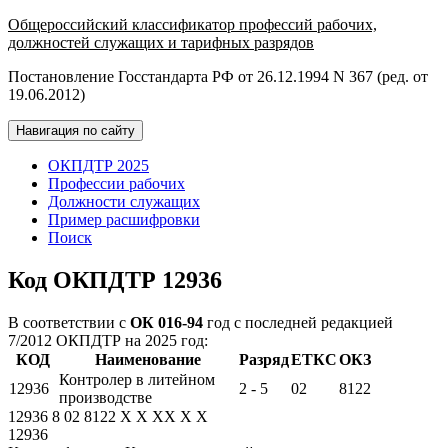
Общероссийский классификатор профессий рабочих,
должностей служащих и тарифных разрядов
Постановление Госстандарта РФ от 26.12.1994 N 367 (ред. от
19.06.2012)
Навигация по сайту
ОКПДТР 2025
Профессии рабочих
Должности служащих
Пример расшифровки
Поиск
Код ОКПДТР 12936
В соответствии с
ОК 016-94
год с последней редакцией
7/2012 ОКПДТР на 2025 год:
КОД
Наименование
Разряд
ЕТКС
ОКЗ
Контролер в литейном
12936
2 - 5
02
8122
производстве
12936
8
02
8122
X
X
XX
X
X
12936