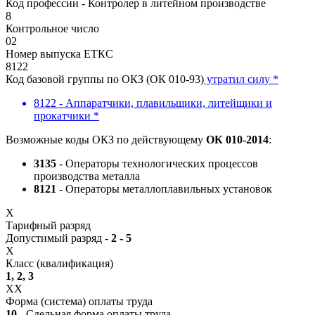
Код профессии - Контролер в литейном производстве
8
Контрольное число
02
Номер выпуска ЕТКС
8122
Код базовой группы по ОКЗ (ОК 010-93)
утратил силу *
8122 - Аппаратчики, плавильщики, литейщики и
прокатчики *
Возможные коды ОКЗ по действующему
ОК 010-2014
:
3135
- Операторы технологических процессов
производства металла
8121
- Операторы металлоплавильных установок
X
Тарифный разряд
Допустимый разряд -
2 - 5
X
Класс (квалификация)
1, 2, 3
XX
Форма (система) оплаты труда
10
- Сдельная форма оплаты труда