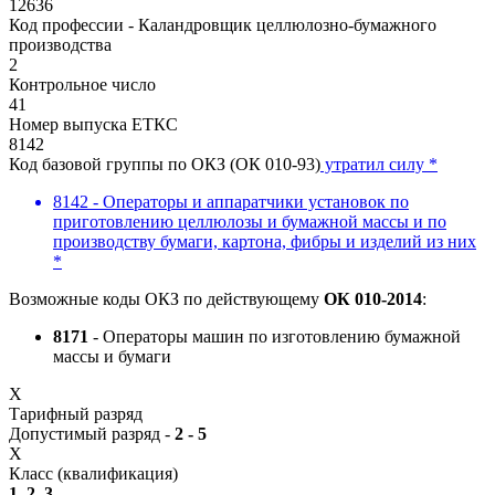
12636
Код профессии - Каландровщик целлюлозно-бумажного
производства
2
Контрольное число
41
Номер выпуска ЕТКС
8142
Код базовой группы по ОКЗ (ОК 010-93)
утратил силу *
8142 - Операторы и аппаратчики установок по
приготовлению целлюлозы и бумажной массы и по
производству бумаги, картона, фибры и изделий из них
*
Возможные коды ОКЗ по действующему
ОК 010-2014
:
8171
- Операторы машин по изготовлению бумажной
массы и бумаги
X
Тарифный разряд
Допустимый разряд -
2 - 5
X
Класс (квалификация)
1, 2, 3