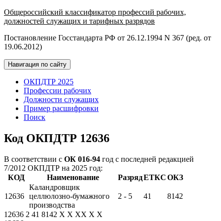
Общероссийский классификатор профессий рабочих,
должностей служащих и тарифных разрядов
Постановление Госстандарта РФ от 26.12.1994 N 367 (ред. от
19.06.2012)
Навигация по сайту
ОКПДТР 2025
Профессии рабочих
Должности служащих
Пример расшифровки
Поиск
Код ОКПДТР 12636
В соответствии с
ОК 016-94
год с последней редакцией
7/2012 ОКПДТР на 2025 год:
КОД
Наименование
Разряд
ЕТКС
ОКЗ
Каландровщик
12636
целлюлозно-бумажного
2 - 5
41
8142
производства
12636
2
41
8142
X
X
XX
X
X