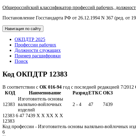
Общероссийский классификатор профессий рабочих, должност
Постановление Госстандарта РФ от 26.12.1994 N 367 (ред. от 19
Навигация по сайту
ОКПДТР 2025
Профессии рабочих
Должности служащих
Пример расшифровки
Поиск
Код ОКПДТР 12383
В соответствии с
ОК 016-94
год с последней редакцией 7/2012
КОД
Наименование
Разряд
ЕТКС
ОКЗ
Изготовитель основы
12383
валяльно-войлочных
2 - 4
47
7439
изделий
12383
6
47
7439
X
X
XX
X
X
12383
Код профессии - Изготовитель основы валяльно-войлочных из
6