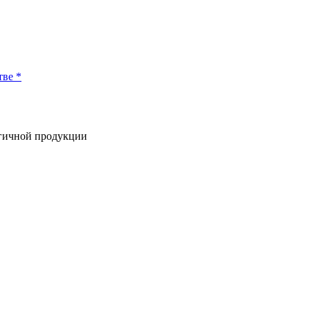
тве *
огичной продукции