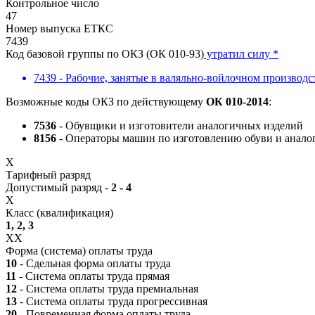
Контрольное число
47
Номер выпуска ЕТКС
7439
Код базовой группы по ОКЗ (ОК 010-93)
утратил силу *
7439 - Рабочие, занятые в валяльно-войлочном производс
Возможные коды ОКЗ по действующему
ОК 010-2014
:
7536
- Обувщики и изготовители аналогичных изделий
8156
- Операторы машин по изготовлению обуви и анал
X
Тарифный разряд
Допустимый разряд -
2 - 4
X
Класс (квалификация)
1, 2, 3
XX
Форма (система) оплаты труда
10
- Сдельная форма оплаты труда
11
- Система оплаты труда прямая
12
- Система оплаты труда премиальная
13
- Система оплаты труда прогрессивная
20
- Повременная форма оплаты труда