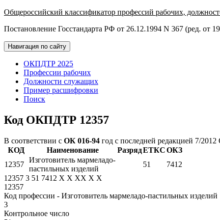
Общероссийский классификатор профессий рабочих, должност
Постановление Госстандарта РФ от 26.12.1994 N 367 (ред. от 19
Навигация по сайту
ОКПДТР 2025
Профессии рабочих
Должности служащих
Пример расшифровки
Поиск
Код ОКПДТР 12357
В соответствии с
ОК 016-94
год с последней редакцией 7/2012
КОД
Наименование
Разряд
ЕТКС
ОКЗ
Изготовитель мармеладо-
12357
51
7412
пастильных изделий
12357
3
51
7412
X
X
XX
X
X
12357
Код профессии - Изготовитель мармеладо-пастильных изделий
3
Контрольное число