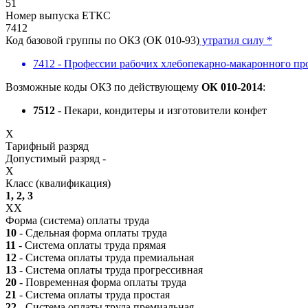
51
Номер выпуска ЕТКС
7412
Код базовой группы по ОКЗ (ОК 010-93)
утратил силу *
7412 - Профессии рабочих хлебопекарно-макаронного про
Возможные коды ОКЗ по действующему
ОК 010-2014
:
7512
- Пекари, кондитеры и изготовители конфет
X
Тарифный разряд
Допустимый разряд -
X
Класс (квалификация)
1, 2, 3
XX
Форма (система) оплаты труда
10
- Сдельная форма оплаты труда
11
- Система оплаты труда прямая
12
- Система оплаты труда премиальная
13
- Система оплаты труда прогрессивная
20
- Повременная форма оплаты труда
21
- Система оплаты труда простая
22
- Система оплаты труда премиальная