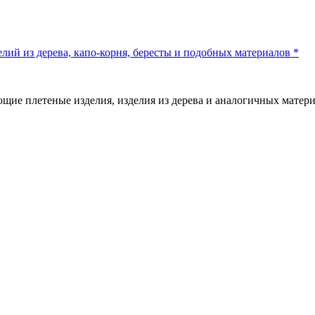
лий из дерева, капо-корня, бересты и подобных материалов *
щие плетеные изделия, изделия из дерева и аналогичных матер