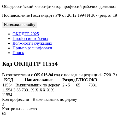
Общероссийский классификатор профессий рабочих, должност
Постановление Госстандарта РФ от 26.12.1994 N 367 (ред. от 19
Навигация по сайту
ОКПДТР 2025
Профессии рабочих
Должности служащих
Пример расшифровки
Поиск
Код ОКПДТР 11554
В соответствии с
ОК 016-94
год с последней редакцией 7/2012
КОД
Наименование
Разряд
ЕТКС
ОКЗ
11554
Выжигальщик по дереву
2 - 5
65
7331
11554
3
65
7331
X
X
XX
X
X
11554
Код профессии - Выжигальщик по дереву
3
Контрольное число
65