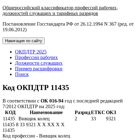
Общероссийский классификатор профессий рабочих,
должностей служащих и тарифных разрядов
Постановление Госстандарта РФ от 26.12.1994 N 367 (ред. от
19.06.2012)
Навигация по сайту
ОКПДТР 2025
Профессии рабочих
Должности служащих
Пример расшифровки
Поиск
Код ОКПДТР 11435
В соответствии с
ОК 016-94
год с последней редакцией
7/2012 ОКПДТР на 2025 год:
КОД
Наименование
Разряд
ЕТКС
ОКЗ
11435
Вивщик колец
2
33
9321
11435
8
33
9321
X
X
XX
X
X
11435
Код профессии - Вивщик колец