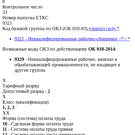
8
Контрольное число
33
Номер выпуска ЕТКС
9321
Код базовой группы по ОКЗ (ОК 010-93)
утратил силу *
9321 - Неквалифицированные рабочие-сборщики <*> *
Возможные коды ОКЗ по действующему
ОК 010-2014
:
9329
- Неквалифицированные рабочие, занятые в
обрабатывающей промышленности, не входящие в
другие группы
X
Тарифный разряд
Допустимый разряд -
2
X
Класс (квалификация)
1, 2, 3
XX
Форма (система) оплаты труда
10
- Сдельная форма оплаты труда
11
- Система оплаты труда прямая
12
- Система оплаты труда премиальная