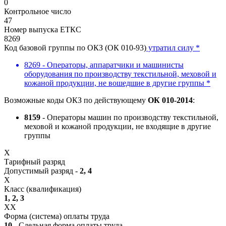
0
Контрольное число
47
Номер выпуска ЕТКС
8269
Код базовой группы по ОКЗ (ОК 010-93)
утратил силу *
8269 - Операторы, аппаратчики и машинисты
оборудования по производству текстильной, меховой и
кожаной продукции, не вошедшие в другие группы *
Возможные коды ОКЗ по действующему
ОК 010-2014
:
8159
- Операторы машин по производству текстильной,
меховой и кожаной продукции, не входящие в другие
группы
X
Тарифный разряд
Допустимый разряд -
2, 4
X
Класс (квалификация)
1, 2, 3
XX
Форма (система) оплаты труда
10
- Сдельная форма оплаты труда