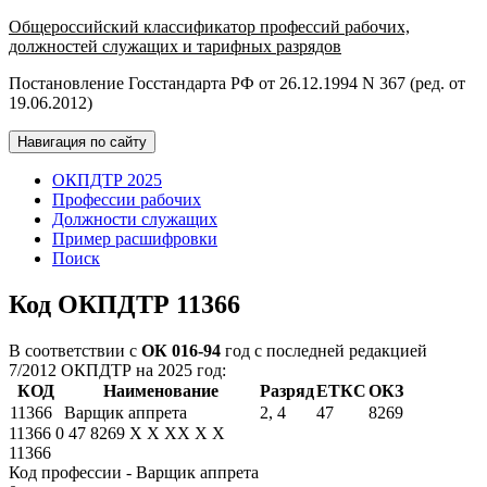
Общероссийский классификатор профессий рабочих,
должностей служащих и тарифных разрядов
Постановление Госстандарта РФ от 26.12.1994 N 367 (ред. от
19.06.2012)
Навигация по сайту
ОКПДТР 2025
Профессии рабочих
Должности служащих
Пример расшифровки
Поиск
Код ОКПДТР 11366
В соответствии с
ОК 016-94
год с последней редакцией
7/2012 ОКПДТР на 2025 год:
КОД
Наименование
Разряд
ЕТКС
ОКЗ
11366
Варщик аппрета
2, 4
47
8269
11366
0
47
8269
X
X
XX
X
X
11366
Код профессии - Варщик аппрета