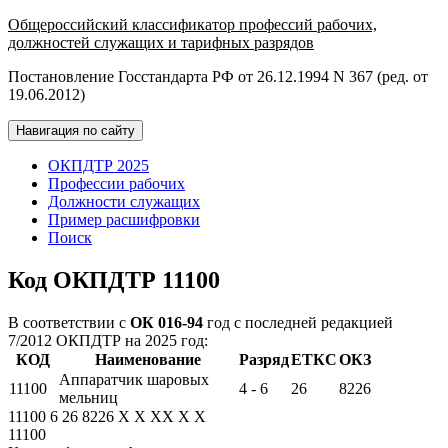
Общероссийский классификатор профессий рабочих,
должностей служащих и тарифных разрядов
Постановление Госстандарта РФ от 26.12.1994 N 367 (ред. от
19.06.2012)
Навигация по сайту
ОКПДТР 2025
Профессии рабочих
Должности служащих
Пример расшифровки
Поиск
Код ОКПДТР 11100
В соответствии с
ОК 016-94
год с последней редакцией
7/2012 ОКПДТР на 2025 год:
КОД
Наименование
Разряд
ЕТКС
ОКЗ
Аппаратчик шаровых
11100
4 - 6
26
8226
мельниц
11100
6
26
8226
X
X
XX
X
X
11100