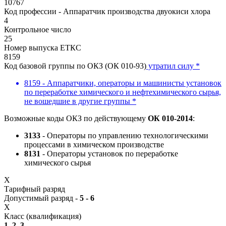
10767
Код профессии - Аппаратчик производства двуокиси хлора
4
Контрольное число
25
Номер выпуска ЕТКС
8159
Код базовой группы по ОКЗ (ОК 010-93)
утратил силу *
8159 - Аппаратчики, операторы и машинисты установок
по переработке химического и нефтехимического сырья,
не вошедшие в другие группы *
Возможные коды ОКЗ по действующему
ОК 010-2014
:
3133
- Операторы по управлению технологическими
процессами в химическом производстве
8131
- Операторы установок по переработке
химического сырья
X
Тарифный разряд
Допустимый разряд -
5 - 6
X
Класс (квалификация)
1, 2, 3