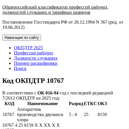
Общероссийский классификатор профессий рабочих,
должностей служащих и тарифных разрядов
Постановление Госстандарта РФ от 26.12.1994 N 367 (ред. от
19.06.2012)
Навигация по сайту
ОКПДТР 2025
Профессии рабочих
Должности служащих
Пример расшифровки
Поиск
Код ОКПДТР 10767
В соответствии с
ОК 016-94
год с последней редакцией
7/2012 ОКПДТР на 2025 год:
КОД
Наименование
Разряд
ЕТКС
ОКЗ
Аппаратчик
10767
производства двуокиси
5 - 6
25
8159
хлора
10767
4
25
8159
X
X
XX
X
X