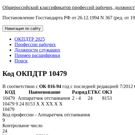
Общероссийский классификатор профессий рабочих, должност
Постановление Госстандарта РФ от 26.12.1994 N 367 (ред. от 19
Навигация по сайту
ОКПДТР 2025
Профессии рабочих
Должности служащих
Пример расшифровки
Поиск
Код ОКПДТР 10479
В соответствии с
ОК 016-94
год с последней редакцией 7/2012
КОД
Наименование
Разряд
ЕТКС
ОКЗ
10479
Аппаратчик отстаивания
2 - 4
24
8153
10479
9
24
8153
X
X
XX
X
X
10479
Код профессии - Аппаратчик отстаивания
9
Контрольное число
24