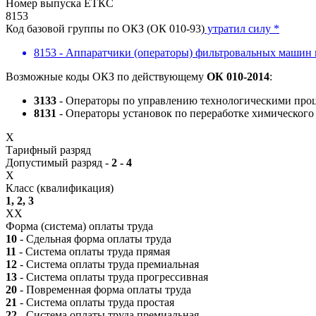
Номер выпуска ЕТКС
8153
Код базовой группы по ОКЗ (ОК 010-93)
утратил силу *
8153 - Аппаратчики (операторы) фильтровальных машин 
Возможные коды ОКЗ по действующему
ОК 010-2014
:
3133
- Операторы по управлению технологическими проц
8131
- Операторы установок по переработке химического
X
Тарифный разряд
Допустимый разряд -
2 - 4
X
Класс (квалификация)
1, 2, 3
XX
Форма (система) оплаты труда
10
- Сдельная форма оплаты труда
11
- Система оплаты труда прямая
12
- Система оплаты труда премиальная
13
- Система оплаты труда прогрессивная
20
- Повременная форма оплаты труда
21
- Система оплаты труда простая
22
- Система оплаты труда премиальная