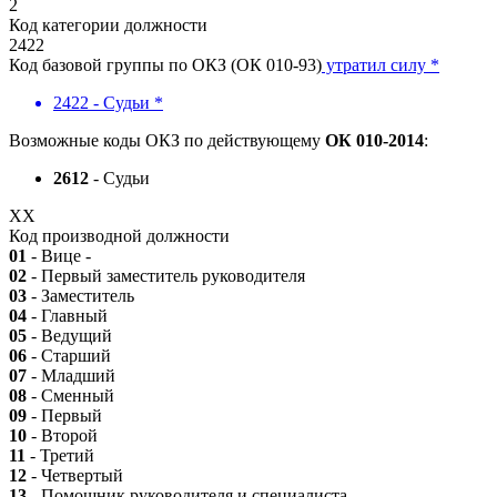
2
Код категории должности
2422
Код базовой группы по ОКЗ (ОК 010-93)
утратил силу *
2422 - Судьи *
Возможные коды ОКЗ по действующему
ОК 010-2014
:
2612
- Судьи
XX
Код производной должности
01
- Вице -
02
- Первый заместитель руководителя
03
- Заместитель
04
- Главный
05
- Ведущий
06
- Старший
07
- Младший
08
- Сменный
09
- Первый
10
- Второй
11
- Третий
12
- Четвертый
13
- Помощник руководителя и специалиста