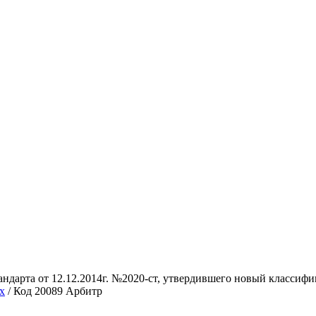
стандарта от 12.12.2014г. №2020-ст, утвердившего новый класси
х
/ Код 20089 Арбитр