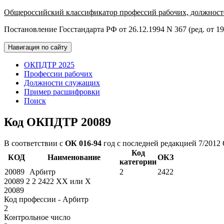
Общероссийский классификатор профессий рабочих, должност
Постановление Госстандарта РФ от 26.12.1994 N 367 (ред. от 19
Навигация по сайту
ОКПДТР 2025
Профессии рабочих
Должности служащих
Пример расшифровки
Поиск
Код ОКПДТР 20089
В соответствии с
ОК 016-94
год с последней редакцией 7/2012
Код
КОД
Наименование
ОКЗ
категории
20089
Арбитр
2
2422
20089
2
2
2422
XX
или
X
20089
Код профессии - Арбитр
2
Контрольное число