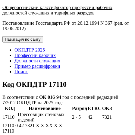
Общероссийский классификатор профессий рабочих,
должностей служащих и тарифных разрядов
Постановление Госстандарта РФ от 26.12.1994 N 367 (ред. от
19.06.2012)
Навигация по сайту
ОКПДТР 2025
Профессии рабочих
Должности служащих
Пример расшифровки
Поиск
Код ОКПДТР 17110
В соответствии с
ОК 016-94
год с последней редакцией
7/2012 ОКПДТР на 2025 год:
КОД
Наименование
Разряд
ЕТКС
ОКЗ
Прессовщик стеновых
17110
2 - 5
42
7321
изделий
17110
0
42
7321
X
X
XX
X
X
17110