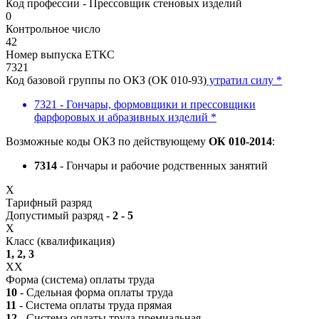
Код профессии - Прессовщик стеновых изделий
0
Контрольное число
42
Номер выпуска ЕТКС
7321
Код базовой группы по ОКЗ (ОК 010-93)
утратил силу *
7321 - Гончары, формовщики и прессовщики
фарфоровых и абразивных изделий *
Возможные коды ОКЗ по действующему
ОК 010-2014
:
7314
- Гончары и рабочие родственных занятий
X
Тарифный разряд
Допустимый разряд -
2 - 5
X
Класс (квалификация)
1, 2, 3
XX
Форма (система) оплаты труда
10
- Сдельная форма оплаты труда
11
- Система оплаты труда прямая
12
- Система оплаты труда премиальная