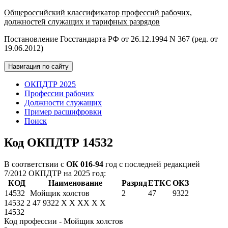
Общероссийский классификатор профессий рабочих,
должностей служащих и тарифных разрядов
Постановление Госстандарта РФ от 26.12.1994 N 367 (ред. от
19.06.2012)
Навигация по сайту
ОКПДТР 2025
Профессии рабочих
Должности служащих
Пример расшифровки
Поиск
Код ОКПДТР 14532
В соответствии с
ОК 016-94
год с последней редакцией
7/2012 ОКПДТР на 2025 год:
КОД
Наименование
Разряд
ЕТКС
ОКЗ
14532
Мойщик холстов
2
47
9322
14532
2
47
9322
X
X
XX
X
X
14532
Код профессии - Мойщик холстов