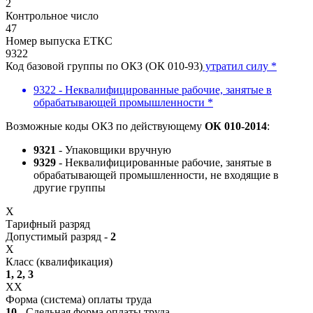
2
Контрольное число
47
Номер выпуска ЕТКС
9322
Код базовой группы по ОКЗ (ОК 010-93)
утратил силу *
9322 - Неквалифицированные рабочие, занятые в
обрабатывающей промышленности *
Возможные коды ОКЗ по действующему
ОК 010-2014
:
9321
- Упаковщики вручную
9329
- Неквалифицированные рабочие, занятые в
обрабатывающей промышленности, не входящие в
другие группы
X
Тарифный разряд
Допустимый разряд -
2
X
Класс (квалификация)
1, 2, 3
XX
Форма (система) оплаты труда
10
- Сдельная форма оплаты труда