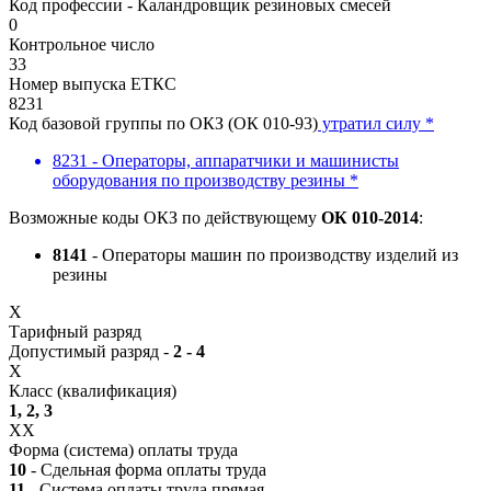
Код профессии - Каландровщик резиновых смесей
0
Контрольное число
33
Номер выпуска ЕТКС
8231
Код базовой группы по ОКЗ (ОК 010-93)
утратил силу *
8231 - Операторы, аппаратчики и машинисты
оборудования по производству резины *
Возможные коды ОКЗ по действующему
ОК 010-2014
:
8141
- Операторы машин по производству изделий из
резины
X
Тарифный разряд
Допустимый разряд -
2 - 4
X
Класс (квалификация)
1, 2, 3
XX
Форма (система) оплаты труда
10
- Сдельная форма оплаты труда
11
- Система оплаты труда прямая