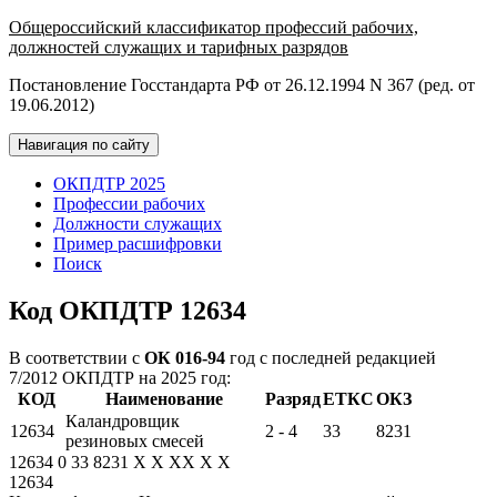
Общероссийский классификатор профессий рабочих,
должностей служащих и тарифных разрядов
Постановление Госстандарта РФ от 26.12.1994 N 367 (ред. от
19.06.2012)
Навигация по сайту
ОКПДТР 2025
Профессии рабочих
Должности служащих
Пример расшифровки
Поиск
Код ОКПДТР 12634
В соответствии с
ОК 016-94
год с последней редакцией
7/2012 ОКПДТР на 2025 год:
КОД
Наименование
Разряд
ЕТКС
ОКЗ
Каландровщик
12634
2 - 4
33
8231
резиновых смесей
12634
0
33
8231
X
X
XX
X
X
12634