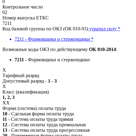
0
Контрольное число
02
Номер выпуска ЕТКС
7211
Код базовой группы по ОКЗ (ОК 010-93)
утратил силу *
7211 - Формовщики и стерженщики *
Возможные коды ОКЗ по действующему
ОК 010-2014
:
7211
- Формовщики и стерженщики
X
Тарифный разряд
Допустимый разряд -
1 - 3
X
Класс (квалификация)
1, 2, 3
XX
Форма (система) оплаты труда
10
- Сдельная форма оплаты труда
11
- Система оплаты труда прямая
12
- Система оплаты труда премиальная
13
- Система оплаты труда прогрессивная
20
- Повременная форма оплаты труда