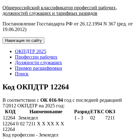
Общероссийский классификатор профессий рабочих,
должностей служащих и тарифных разрядов
Постановление Госстандарта РФ от 26.12.1994 N 367 (ред. от
19.06.2012)
Навигация по сайту
ОКПДТР 2025
Профессии рабочих
Должности служащих
Пример расшифровки
Поиск
Код ОКПДТР 12264
В соответствии с
ОК 016-94
год с последней редакцией
7/2012 ОКПДТР на 2025 год:
КОД
Наименование
Разряд
ЕТКС
ОКЗ
12264
Земледел
1 - 3
02
7211
12264
0
02
7211
X
X
XX
X
X
12264
Код профессии - Земледел