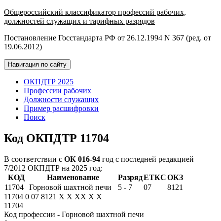
Общероссийский классификатор профессий рабочих,
должностей служащих и тарифных разрядов
Постановление Госстандарта РФ от 26.12.1994 N 367 (ред. от
19.06.2012)
Навигация по сайту
ОКПДТР 2025
Профессии рабочих
Должности служащих
Пример расшифровки
Поиск
Код ОКПДТР 11704
В соответствии с
ОК 016-94
год с последней редакцией
7/2012 ОКПДТР на 2025 год:
КОД
Наименование
Разряд
ЕТКС
ОКЗ
11704
Горновой шахтной печи
5 - 7
07
8121
11704
0
07
8121
X
X
XX
X
X
11704
Код профессии - Горновой шахтной печи