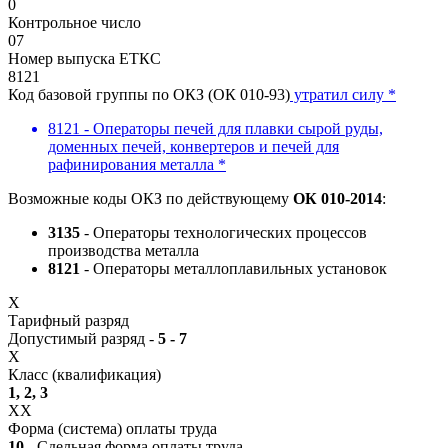
0
Контрольное число
07
Номер выпуска ЕТКС
8121
Код базовой группы по ОКЗ (ОК 010-93)
утратил силу *
8121 - Операторы печей для плавки сырой руды,
доменных печей, конвертеров и печей для
рафинирования металла *
Возможные коды ОКЗ по действующему
ОК 010-2014
:
3135
- Операторы технологических процессов
производства металла
8121
- Операторы металлоплавильных установок
X
Тарифный разряд
Допустимый разряд -
5 - 7
X
Класс (квалификация)
1, 2, 3
XX
Форма (система) оплаты труда
10
- Сдельная форма оплаты труда