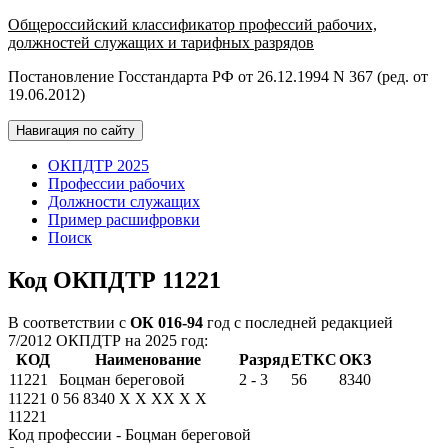
Общероссийский классификатор профессий рабочих,
должностей служащих и тарифных разрядов
Постановление Госстандарта РФ от 26.12.1994 N 367 (ред. от
19.06.2012)
Навигация по сайту
ОКПДТР 2025
Профессии рабочих
Должности служащих
Пример расшифровки
Поиск
Код ОКПДТР 11221
В соответствии с
ОК 016-94
год с последней редакцией
7/2012 ОКПДТР на 2025 год:
КОД
Наименование
Разряд
ЕТКС
ОКЗ
11221
Боцман береговой
2 - 3
56
8340
11221
0
56
8340
X
X
XX
X
X
11221
Код профессии - Боцман береговой