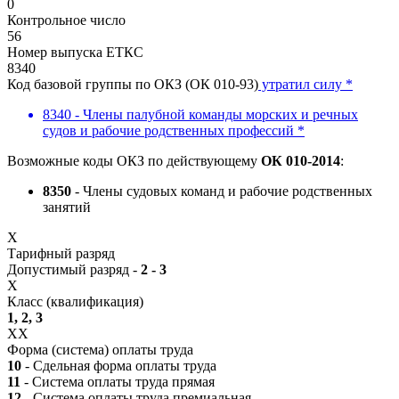
0
Контрольное число
56
Номер выпуска ЕТКС
8340
Код базовой группы по ОКЗ (ОК 010-93)
утратил силу *
8340 - Члены палубной команды морских и речных
судов и рабочие родственных профессий *
Возможные коды ОКЗ по действующему
ОК 010-2014
:
8350
- Члены судовых команд и рабочие родственных
занятий
X
Тарифный разряд
Допустимый разряд -
2 - 3
X
Класс (квалификация)
1, 2, 3
XX
Форма (система) оплаты труда
10
- Сдельная форма оплаты труда
11
- Система оплаты труда прямая
12
- Система оплаты труда премиальная