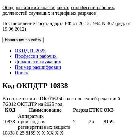
Общероссийский классификатор профессий рабочих,
должностей служащих и тарифных разрядов
Постановление Госстандарта РФ от 26.12.1994 N 367 (ред. от
19.06.2012)
Навигация по сайту
ОКПДТР 2025
Профессии рабочих
Должности служащих
Пример расшифровки
Поиск
Код ОКПДТР 10838
В соответствии с
ОК 016-94
год с последней редакцией
7/2012 ОКПДТР на 2025 год:
КОД
Наименование
Разряд
ЕТКС
ОКЗ
Аппаратчик
10838
производства
5
25
8159
регенеративных веществ
10838
0
25
8159
X
X
XX
X
X