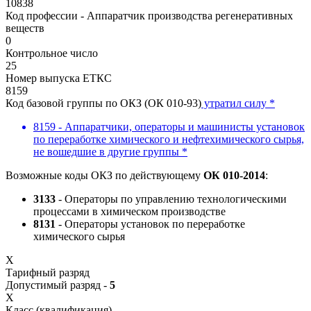
10838
Код профессии - Аппаратчик производства регенеративных
веществ
0
Контрольное число
25
Номер выпуска ЕТКС
8159
Код базовой группы по ОКЗ (ОК 010-93)
утратил силу *
8159 - Аппаратчики, операторы и машинисты установок
по переработке химического и нефтехимического сырья,
не вошедшие в другие группы *
Возможные коды ОКЗ по действующему
ОК 010-2014
:
3133
- Операторы по управлению технологическими
процессами в химическом производстве
8131
- Операторы установок по переработке
химического сырья
X
Тарифный разряд
Допустимый разряд -
5
X
Класс (квалификация)