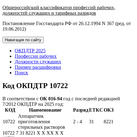
Общероссийский классификатор профессий рабочих,
должностей служащих и тарифных разрядов
Постановление Госстандарта РФ от 26.12.1994 N 367 (ред. от
19.06.2012)
Навигация по сайту
ОКПДТР 2025
Профессии рабочих
Должности служащих
Пример расшифровки
Поиск
Код ОКПДТР 10722
В соответствии с
ОК 016-94
год с последней редакцией
7/2012 ОКПДТР на 2025 год:
КОД
Наименование
Разряд
ЕТКС
ОКЗ
Аппаратчик
10722
приготовления
2 - 4
31
8221
стерильных растворов
10722
7
31
8221
X
X
XX
X
X