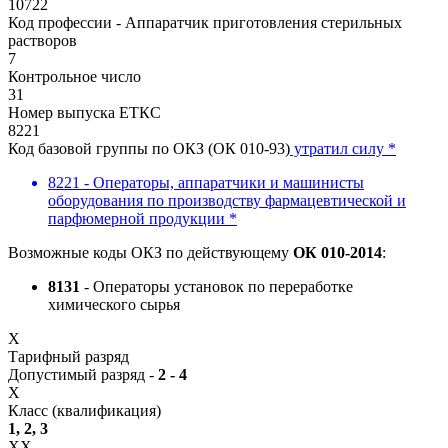
10722
Код профессии - Аппаратчик приготовления стерильных
растворов
7
Контрольное число
31
Номер выпуска ЕТКС
8221
Код базовой группы по ОКЗ (ОК 010-93)
утратил силу *
8221 - Операторы, аппаратчики и машинисты
оборудования по производству фармацевтической и
парфюмерной продукции *
Возможные коды ОКЗ по действующему
ОК 010-2014
:
8131
- Операторы установок по переработке
химического сырья
X
Тарифный разряд
Допустимый разряд -
2 - 4
X
Класс (квалификация)
1, 2, 3
XX