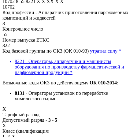
10702
8
55
8221
X
X
XX
X
X
10702
Код профессии - Аппаратчик приготовления парфюмерных
композиций и жидкостей
8
Контрольное число
55
Номер выпуска ЕТКС
8221
Код базовой группы по ОКЗ (ОК 010-93)
утратил силу *
8221 - Операторы, аппаратчики и машинисты
оборудования по производству фармацевтической и
парфюмерной продукции *
Возможные коды ОКЗ по действующему
ОК 010-2014
:
8131
- Операторы установок по переработке
химического сырья
X
Тарифный разряд
Допустимый разряд -
3 - 5
X
Класс (квалификация)
1, 2, 3