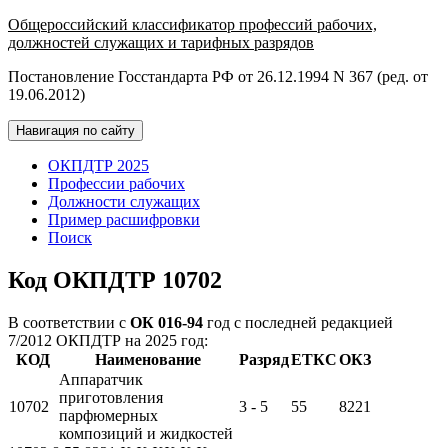
Общероссийский классификатор профессий рабочих,
должностей служащих и тарифных разрядов
Постановление Госстандарта РФ от 26.12.1994 N 367 (ред. от
19.06.2012)
Навигация по сайту
ОКПДТР 2025
Профессии рабочих
Должности служащих
Пример расшифровки
Поиск
Код ОКПДТР 10702
В соответствии с
ОК 016-94
год с последней редакцией
7/2012 ОКПДТР на 2025 год:
КОД
Наименование
Разряд
ЕТКС
ОКЗ
Аппаратчик
приготовления
10702
3 - 5
55
8221
парфюмерных
композиций и жидкостей