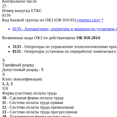
Контрольное число
25
Номер выпуска ЕТКС
8159
Код базовой группы по ОКЗ (ОК 010-93)
утратил силу *
8159 - Аппаратчики, операторы и машинисты установок п
Возможные коды ОКЗ по действующему
ОК 010-2014
:
3133
- Операторы по управлению технологическими проц
8131
- Операторы установок по переработке химического
X
Тарифный разряд
Допустимый разряд -
5
X
Класс (квалификация)
1, 2, 3
XX
Форма (система) оплаты труда
10
- Сдельная форма оплаты труда
11
- Система оплаты труда прямая
12
- Система оплаты труда премиальная
13
- Система оплаты труда прогрессивная
20
- Повременная форма оплаты труда