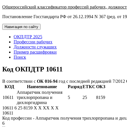
Общероссийский классификатор профессий рабочих, должност
Постановление Госстандарта РФ от 26.12.1994 N 367 (ред. от 19
Навигация по сайту
ОКПДТР 2025
Профессии рабочих
Должности служащих
Пример расшифровки
Поиск
Код ОКПДТР 10611
В соответствии с
ОК 016-94
год с последней редакцией 7/2012
КОД
Наименование
Разряд
ЕТКС
ОКЗ
Аппаратчик получения
10611
трихлорпропана и
5
25
8159
дихлоргидрина
10611
6
25
8159
X
X
XX
X
X
10611
Код профессии - Аппаратчик получения трихлорпропана и ди
6