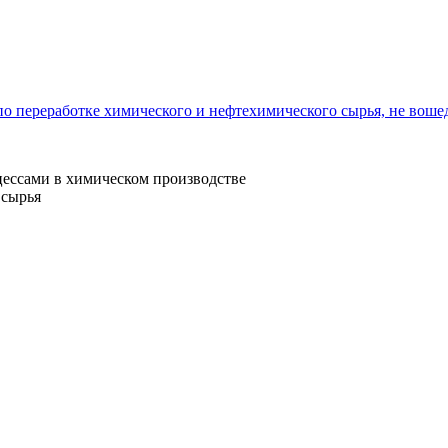
о переработке химического и нефтехимического сырья, не воше
ессами в химическом производстве
 сырья